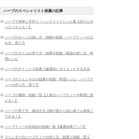
ハーブのスペシャリスト推薦の記事
ハーブで簡単に手作り！ハンドメイドレシピ集【石けんや
バスソルトも！】
ハーブのセージの使い方・効能や効果・ハーブティーの入
れ方・育て方
ハーブのタイムの育て方・効果や効能・精油の使い方・料
理レシピ
ハーブのデトックス効果で健康的にダイエットする方法
ハーブのフェンネルの効果や効能・料理レシピ・ハーブテ
ィーの作り方・育て方
ハーブの種類・効能一覧【人気のハーブティーや料理に使
える！】
ハーブの育て方・栽培方法【種や苗から初心者でも簡単に
できる！】
ハーブティーの症状別の効能一覧【健康効果アップ】
ラベンダーのハーブティーの作り方・効果と効能・育て