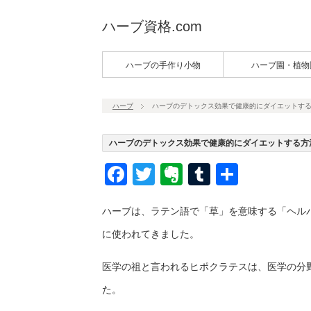
ハーブ資格.com
ハーブの手作り小物
ハーブ園・植物
ハーブ
ハーブのデトックス効果で健康的にダイエットす
ハーブのデトックス効果で健康的にダイエットする方
Facebook
Twitter
Evernote
Tumblr
共
有
ハーブは、ラテン語で「草」を意味する「ヘル
に使われてきました。
医学の祖と言われるヒポクラテスは、医学の分
た。