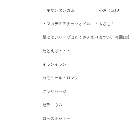
・キサンタンガム ・・・・・小さじ1/10
・マカデミアナッツオイル ・大さじ１
肌によいハーブはたくさんありますが、今回は
たとえば・・・
イランイラン
カモミール・ロマン
クラリセージ
ゼラニウム
ローズオットー