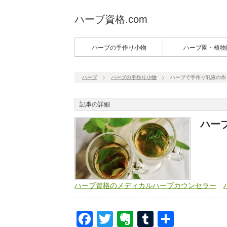
ハーブ資格.com
ハーブの手作り小物
ハーブ園・植物
ハーブ
ハーブの手作り小物
ハーブで手作り乳液の作
記事の詳細
ハー
ハーブ資格のメディカルハーブカウンセラー
Facebook
Twitter
Evernote
Tumblr
共