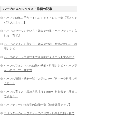
ハーブのスペシャリスト推薦の記事
ハーブで簡単に手作り！ハンドメイドレシピ集【石けんや
バスソルトも！】
ハーブのセージの使い方・効能や効果・ハーブティーの入
れ方・育て方
ハーブのタイムの育て方・効果や効能・精油の使い方・料
理レシピ
ハーブのデトックス効果で健康的にダイエットする方法
ハーブのフェンネルの効果や効能・料理レシピ・ハーブテ
ィーの作り方・育て方
ハーブの種類・効能一覧【人気のハーブティーや料理に使
える！】
ハーブの育て方・栽培方法【種や苗から初心者でも簡単に
できる！】
ハーブティーの症状別の効能一覧【健康効果アップ】
ラベンダーのハーブティーの作り方・効果と効能・育て