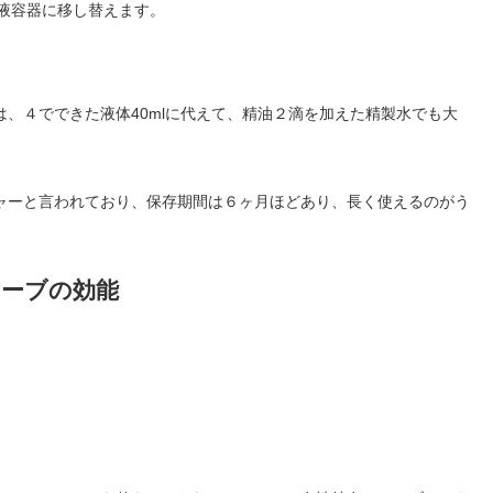
乳液容器に移し替えます。
、４でできた液体40mlに代えて、精油２滴を加えた精製水でも大
ャーと言われており、保存期間は６ヶ月ほどあり、長く使えるのがう
ハーブの効能